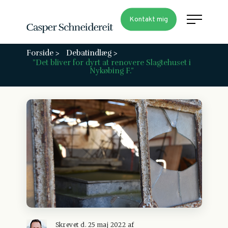
Kontakt mig
Forside >
Debatindlæg >
”Det bliver for dyrt at renovere Slagtehuset i
Nykøbing F.”
Skrevet d. 25 maj 2022 af