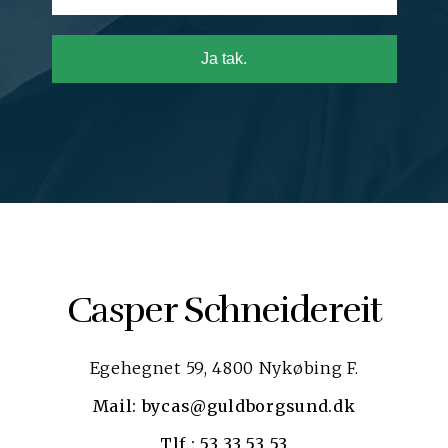
Ja tak.
Casper Schneidereit
Egehegnet 59, 4800 Nykøbing F.
Mail: bycas@guldborgsund.dk
Tlf.: 53 33 53 53