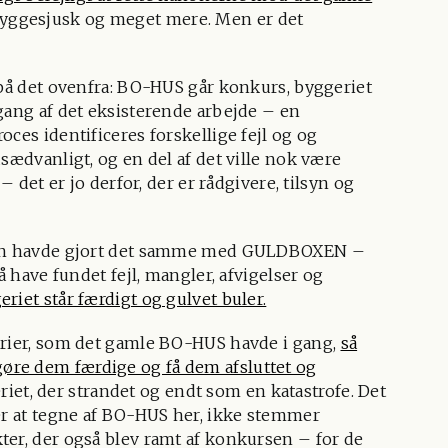
 byggesjusk og meget mere. Men er det
 på det ovenfra: BO-HUS går konkurs, byggeriet
gang af det eksisterende arbejde – en
ces identificeres forskellige fejl og og
sædvanligt, og en del af det ville nok være
– det er jo derfor, der er rådgivere, tilsyn og
 man havde gjort det samme med GULDBOXEN –
å have fundet fejl, mangler, afvigelser og
eriet står færdigt og gulvet buler.
erier, som det gamle BO-HUS havde i gang,
så
re dem færdige og få dem afsluttet og
iet, der strandet og endt som en katastrofe. Det
er at tegne af BO-HUS her, ikke stemmer
ter, der også blev ramt af konkursen – for de