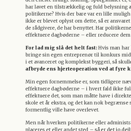
har lavet en tilstrækkelig og fuld belysning 
politikerne? Hvis der bare var en lille muli
ikke er blevet oplyst om dette, så er ansvare
de rådgivere, de har benyttet. Har politikern
effektuere dagbøderne – eller reducere dem v
For lad mig slå det helt fast:
Hvis man har 
bringe sin egen entreprenør til konkurs mid
i et avanceret og komplekst byggeri, så skul
afbryde ens hjerteoperation ved at fyre 
Min egen fornemmelse er, som tidligere næv
effektuere dagbøderne – i hvert fald ikke ful
effektuere det, som man måtte have i direkte 
skole et år ekstra, og det kan nok begrænse 
formentlig ville have overlevet.
Men når hverken politikerne eller administra
placeres et eller andet sted –
så er det jo de