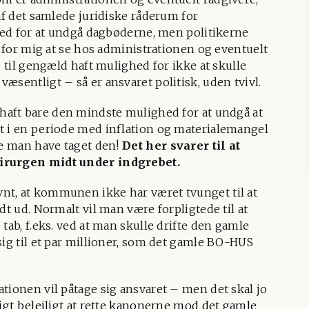
af det samlede juridiske råderum for
ghed for at undgå dagbøderne, men politikerne
t for mig at se hos administrationen og eventuelt
e til gengæld haft mulighed for ikke at skulle
æsentligt – så er ansvaret politisk, uden tvivl.
haft bare den mindste mulighed for at undgå at
t i en periode med inflation og materialemangel
le man have taget den!
Det her svarer til at
kirurgen midt under indgrebet.
nt, at kommunen ikke har været tvunget til at
dt ud. Normalt vil man være forpligtede til at
tab, f.eks. ved at man skulle drifte den gamle
sig til et par millioner, som det gamle BO-HUS
tionen vil påtage sig ansvaret – men det skal jo
jligt belejligt at rette kanonerne mod det gamle