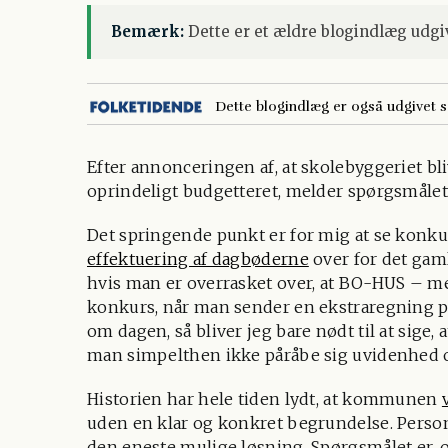
Bemærk:
Dette er et ældre blogindlæg udgiv
Dette blogindlæg er også udgivet 
Efter annonceringen af, at skolebyggeriet bl
oprindeligt budgetteret, melder spørgsmålet
Det springende punkt er for mig at se konkur
effektuering af dagbøderne
over for det gam
hvis man er overrasket over, at BO-HUS – 
konkurs, når man sender en ekstraregning på
om dagen, så bliver jeg bare nødt til at sige,
man simpelthen ikke påråbe sig uvidenhed 
Historien har hele tiden lydt, at kommunen
uden en klar og konkret begrundelse. Personli
den eneste mulige løsning. Spørgsmålet er, 