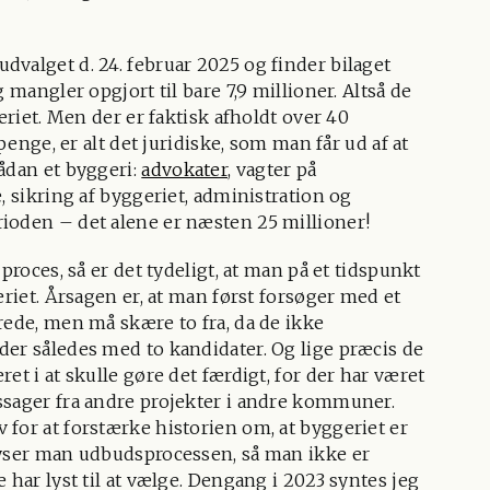
valget d. 24. februar 2025 og finder bilaget
og mangler opgjort til bare 7,9 millioner. Altså de
eriet. Men der er faktisk afholdt over 40
penge, er alt det juridiske, som man får ud af at
ådan et byggeri:
advokater
, vagter på
, sikring af byggeriet, administration og
ioden – det alene er næsten 25 millioner!
proces, så er det tydeligt, at man på et tidspunkt
eriet. Årsagen er, at man først forsøger med et
rede, men må skære to fra, da de ikke
der således med to kandidater. Og lige præcis de
et i at skulle gøre det færdigt, for der har været
ssager fra andre projekter i andre kommuner.
for at forstærke historien om, at byggeriet er
lyser man udbudsprocessen, så man ikke er
 har lyst til at vælge. Dengang i 2023 syntes jeg