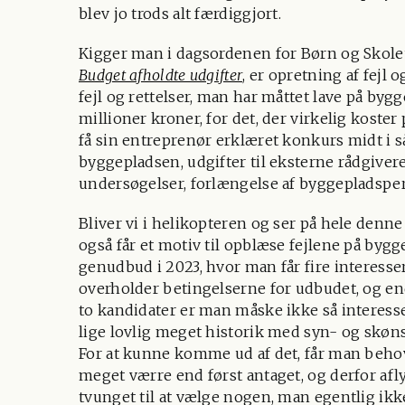
blev jo trods alt færdiggjort.
Kigger man i dagsordenen for Børn og Skoleud
Budget afholdte udgifter
, er opretning af fejl 
fejl og rettelser, man har måttet lave på bygg
millioner kroner, for det, der virkelig koster 
få sin entreprenør erklæret konkurs midt i s
byggepladsen, udgifter til eksterne rådgivere
undersøgelser, forlængelse af byggepladsper
Bliver vi i helikopteren og ser på hele denne 
også får et motiv til opblæse fejlene på bygg
genudbud i 2023, hvor man får fire interesse
overholder betingelserne for udbudet, og en
to kandidater er man måske ikke så interesser
lige lovlig meget historik med syn- og skøn
For at kunne komme ud af det, får man behov 
meget værre end først antaget, og derfor af
tvunget til at vælge nogen, man egentlig ikke