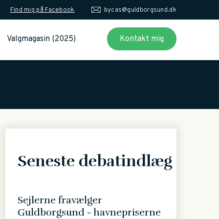
Find mig på Facebook
bycas@guldborgsund.dk
Valgmagasin (2025)
Kontakt mig
Seneste debatindlæg
Sejlerne fravælger
Guldborgsund - havnepriserne