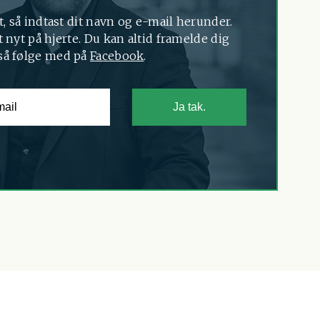
t, så indtast dit navn og e-mail herunder.
 nyt på hjerte. Du kan altid framelde dig
så følge med på
Facebook
.
Ja tak.