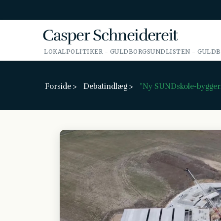
LOKALPOLITIKER - GULDBORGSUNDLISTEN - GULD
Forside >
Debatindlæg >
”Ny SUNDskole-byggeriet