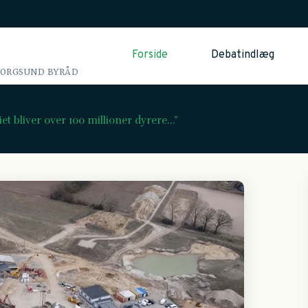
Forside
Debatindlæg
BORGSUND BYRÅD
 bliver over 100 millioner dyrere...”