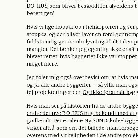
BO-HUS
, som bliver beskyldt for alverdens
berettiget?
Hvis vi lige hopper op i helikopteren og ser
stoppes, og der bliver lavet en total gennem
fuldstændig gennembelysning af alt. I den pro
mangler. Det tænker jeg egentlig ikke er så u
blevet rettet, hvis byggeriet ikke var stoppet 
meget mere.
Jeg føler mig også overbevist om, at hvis
og ja, alle andre byggerier – så ville man ogs
fejlprojekteringer der.
Og ikke først når bygg
Hvis man ser på historien fra de andre bygg
endte det nye BO-HUS mig bekendt med at gø
godkendt
. Det er alene Ny SUNDskole-bygger
virker altså, som om det billede, man forsøg
overens med virkeligheden i de andre projek