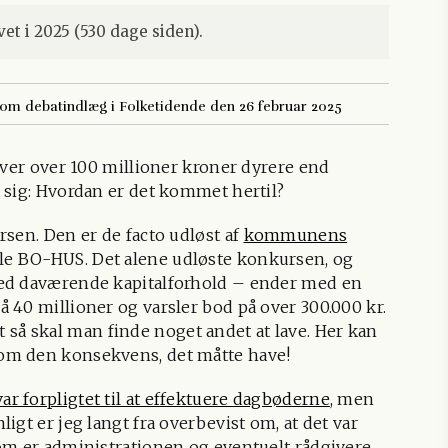
et i 2025 (530 dage siden).
som debatindlæg i Folketidende den 26 februar 2025
iver over 100 millioner kroner dyrere end
 sig: Hvordan er det kommet hertil?
sen. Den er de facto udløst af
kommunens
le BO-HUS. Det alene udløste konkursen, og
med daværende kapitalforhold – ender med en
 40 millioner og varsler bod på over 300.000 kr.
 at så skal man finde noget andet at lave. Her kan
om den konsekvens, det måtte have!
var forpligtet til at effektuere dagbøderne
, men
gt er jeg langt fra overbevist om, at det var
om er administrationen og eventuelt rådgivere,