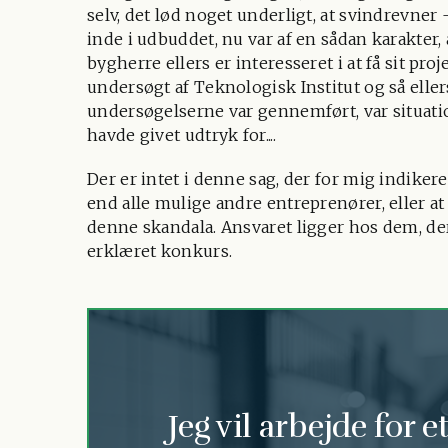
selv, det lød noget underligt, at svindrevner
inde i udbuddet, nu var af en sådan karakte
bygherre ellers er interesseret i at få sit proj
undersøgt af Teknologisk Institut og så ellers
undersøgelserne var gennemført, var situati
havde givet udtryk for....
Der er intet i denne sag, der for mig indikere
end alle mulige andre entreprenører, eller at 
denne skandala. Ansvaret ligger hos dem, de
erklæret konkurs.
Jeg vil arbejde for