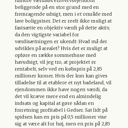
mindre værdiløs erhvervsejendom
beliggende på en stor grund med en
fremragende udsigt, men i et område med
lave boligpriser. Det er reelt ikke muligt at
fastsætte en objektiv værdi på dette aktiv,
da den vigtigste variabel for
værdisætningen er ukendt: Hvad må der
udvikles på arealet? Hvis det er muligt at
opføre en række sommerhuse med
havudsigt, vil jeg tro, at projektet er
rentabelt, selv ved en købspris på 2,85
millioner kroner. Hvis der kun kan gives
tilladelse til at etablere et nyt badeland, vil
ejendommen ikke have nogen værdi, da
det vil kræve mere end en almindelig
indsats og kapital at gøre sådan en
forretning profitabel i Gedser. Sat lidt på
spidsen kan en pris på 0,5 millioner vise
sig at være alt for høj, men en pris på 2,85