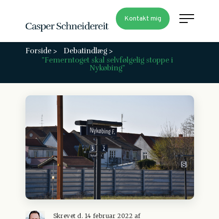
Kontakt mig
Forside >
Debatindlæg >
”Femerntoget skal selvfølgelig stoppe i
Nykøbing”
Skrevet d. 14 februar 2022 af