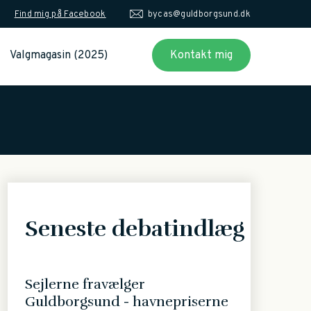
Find mig på Facebook
bycas@guldborgsund.dk
Valgmagasin (2025)
Kontakt mig
Seneste debatindlæg
Sejlerne fravælger
Guldborgsund - havnepriserne