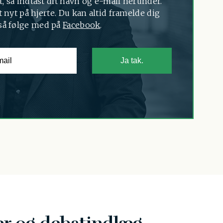
t, så indtast dit navn og e-mail herunder.
 nyt på hjerte. Du kan altid framelde dig
så følge med på
Facebook
.
Ja tak.