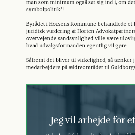
man som minimum også sat sig ind i, om det e
symbolpolitik?!
Byrådet i Horsens Kommune behandlede et li
juridisk vurdering af Horten Advokatpartner
overvejende sandsynlighed ville være ulovlig
hvad udvalgsformanden egentlig vil gøre.
Såfremt det bliver til virkelighed, så tænker 
medarbejdere på ældreområdet til Guldbo
Jeg vil arbejde for