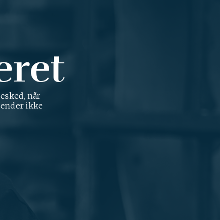
eret
besked, når
sender ikke