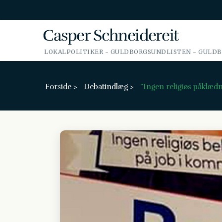
LOKALPOLITIKER - GULDBORGSUNDLISTEN - GULD
Forside >
Debatindlæg >
”Ingen religiøs påklæd