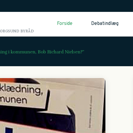
Forside
Debatindlæg
BORGSUND BYRÅD
ning i kommunen, Bob Richard Nielsen?”