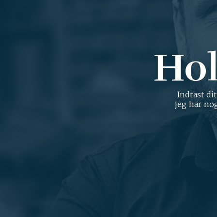
Hol
Indtast di
jeg har no