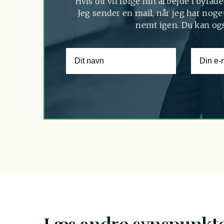
Hvis du vil følge mit arbejde i byråde
Jeg sender en mail, når jeg har noget
nemt igen. Du kan og