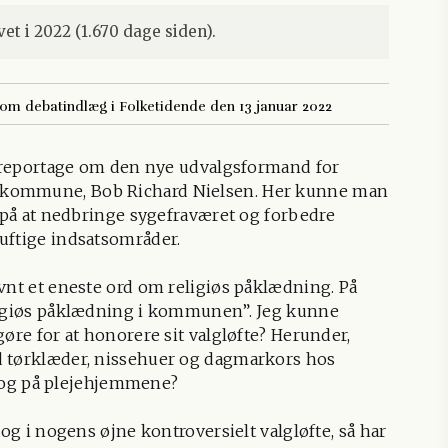
et i 2022 (1.670 dage siden).
som debatindlæg i Folketidende den 13 januar 2022
rs reportage om den nye udvalgsformand for
 kommune, Bob Richard Nielsen. Her kunne man
e på at nedbringe sygefraværet og forbedre
uftige indsatsområder.
vnt et eneste ord om religiøs påklædning. På
eligiøs påklædning i kommunen”. Jeg kunne
øre for at honorere sit valgløfte? Herunder,
d tørklæder, nissehuer og dagmarkors hos
og på plejehjemmene?
 og i nogens øjne kontroversielt valgløfte, så har